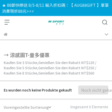
🔥 88節快樂送 8/5-8/11 輸入折扣碼：【 AUG88GIFT 】單筆
消費現折88元⚡⚡⚡
→ 涼感圖T-量多優惠
Kaufen Sie 3 Stücke,
Genießen Sie den Rabatt
NT$120
/
Kaufen Sie 5 Stücke,
Genießen Sie den Rabatt
NT$250
/
Kaufen Sie 8 Stücke,
Genießen Sie den Rabatt
NT$560
Noch nicht geka
Es wurden noch keine Produkte gekauft
Insgesamt 0 Elemente
Voreingestellte Sortierung