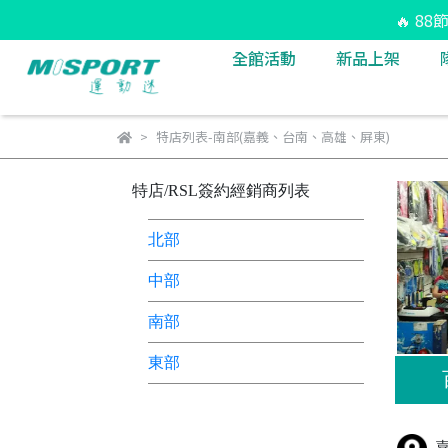
🔥 8
全館活動
新品上架
特店列表-南部(嘉義、台南、高雄、屏東)
特店/RSL簽約經銷商列表
北部
中部
南部
東部