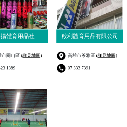
天揚體育用品社
啟利體育用品有限公司
雄市岡山區
(詳見地圖)
高雄市苓雅區
(詳見地圖)
623 1389
07 333 7391