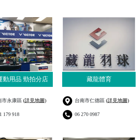
運動用品 勁拍分店
藏龍體育
南市永康區
(詳見地圖)
台南市仁德區
(詳見地圖)
1 179 918
06 270 0987