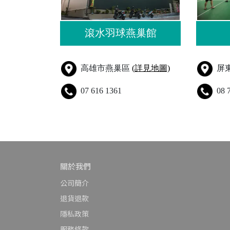
滾水羽球燕巢館
高雄市燕巢區
(詳見地圖)
屏
07 616 1361
08 
關於我們
公司簡介
退貨退款
隱私政策
服務條款