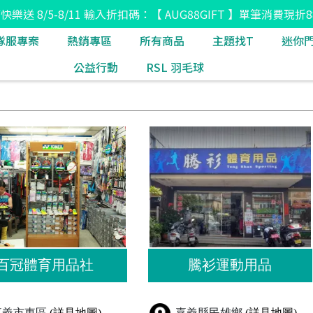
8節快樂送 8/5-8/11 輸入折扣碼：【 AUG88GIFT 】單筆消費現折8
隊服專案
熱銷專區
所有商品
主題找T
迷你
公益行動
RSL 羽毛球
百冠體育用品社
騰衫運動用品
嘉義市東區
(詳見地圖)
嘉義縣民雄鄉
(詳見地圖)