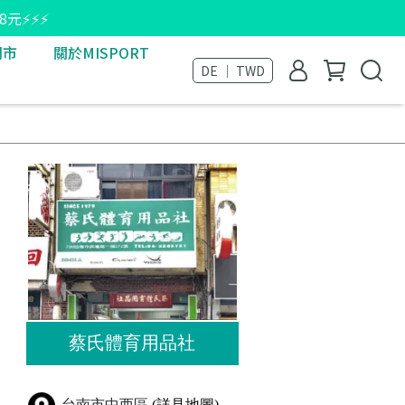
8元⚡⚡⚡
門市
關於MISPORT
DE ｜ TWD
蔡氏體育用品社
台南市中西區
(詳見地圖)