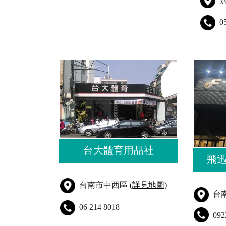
0
台大體育用品社
飛
台南市中西區
(詳見地圖)
台
06 214 8018
092