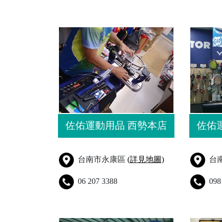
佐佑運動用品 西勢本店
佐佑
台南市永康區
(詳見地圖)
台
06 207 3388
098