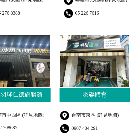
5 276 8388
05 226 7616
迅羽球仁德旗艦館
羽樂體育
南市中西區
(詳見地圖)
台南市東區
(詳見地圖)
2 708685
0907 404 291