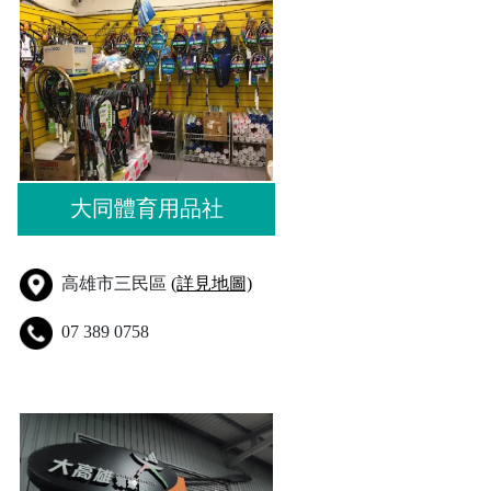
大同體育用品社
高雄市三民區
(詳見地圖)
07 389 0758