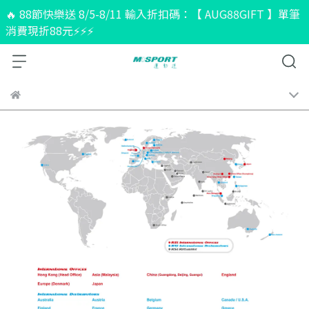
🔥 88節快樂送 8/5-8/11 輸入折扣碼：【 AUG88GIFT 】單筆
消費現折88元⚡⚡⚡