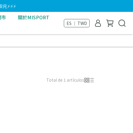
8元⚡⚡⚡
門市
關於MISPORT
ES ｜ TWD
Total de 1 artículos