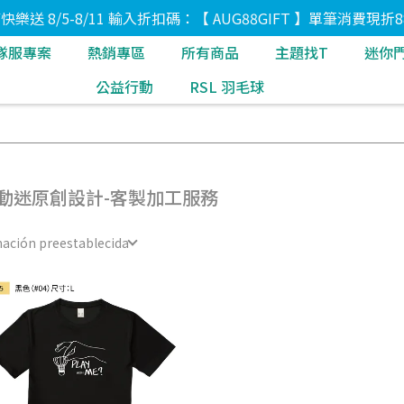
8節快樂送 8/5-8/11 輸入折扣碼：【 AUG88GIFT 】單筆消費現折8
隊服專案
熱銷專區
所有商品
主題找T
迷你
公益行動
RSL 羽毛球
動迷原創設計-客製加工服務
ación preestablecida