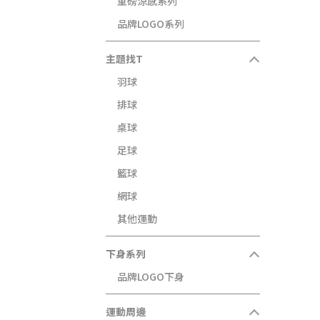
重磅涼感系列
品牌LOGO系列
主題找T
羽球
排球
桌球
足球
籃球
網球
其他運動
下身系列
品牌LOGO下身
運動周邊