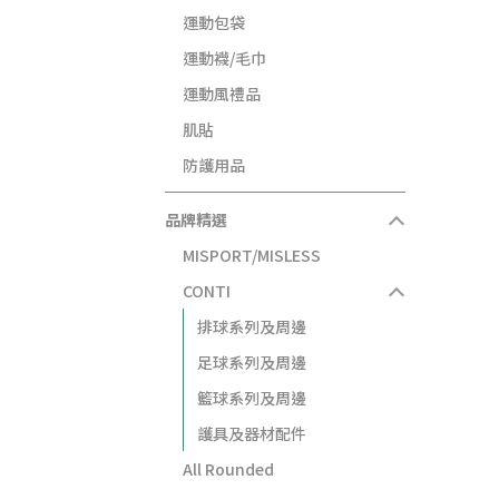
運動包袋
運動襪/毛巾
運動風禮品
肌貼
防護用品
品牌精選
MISPORT/MISLESS
CONTI
排球系列及周邊
足球系列及周邊
籃球系列及周邊
護具及器材配件
All Rounded