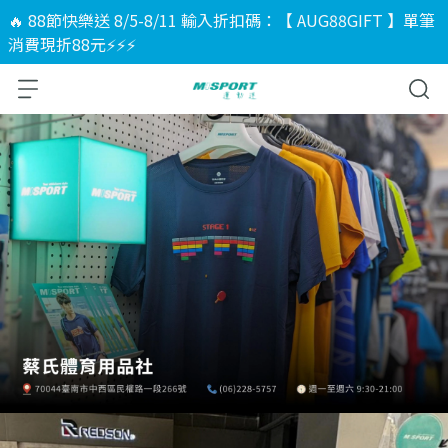
🔥 88節快樂送 8/5-8/11 輸入折扣碼：【 AUG88GIFT 】單筆
消費現折88元⚡⚡⚡