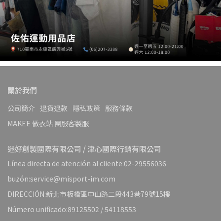
關於我們
公司簡介
退貨退款
隱私政策
服務條款
MAKEE 做衣站 團服客製服
迷好創製國際有限公司 / 津心國際行銷有限公司
Línea directa de atención al cliente:02-29556036
buzón:service@misport-im.com
DIRECCIÓN:新北市板橋區中山路二段443巷79號15樓
Número unificado:89125502 / 54118553