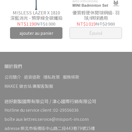
MISLESS LAZER X 1810
優質輕便休閒球網組- 羽
深藍消光 - 預穿線全碳纖拍
球/網球通用
NT$1 190
NT$1 300
NT$1 019
NT$2 980
ajouter au panier
Épuisé
關於我們
公司簡介
退貨退款
隱私政策
服務條款
MAKEE 做衣站 團服客製服
迷好創製國際有限公司 / 津心國際行銷有限公司
Hotline du service client :02-29556036
boîte aux lettres:service@misport-im.com
adresse:新北市板橋區中山路二段443巷79號15樓