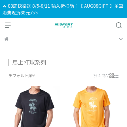
🔥 88節快樂送 8/5-8/11 輸入折扣碼：【 AUG88GIFT 】單筆
消費現折88元⚡⚡⚡
馬上打球系列
デフォルト順
計 4 商品