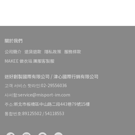
關於我們
公司簡介
退貨退款
隱私政策
服務條款
MAKEE 做衣站 團服客製服
迷好創製國際有限公司 / 津心國際行銷有限公司
고객 서비스 핫라인:02-29556036
사서함:service@misport-im.com
주소:新北市板橋區中山路二段443巷79號15樓
통합번호:89125502 / 54118553