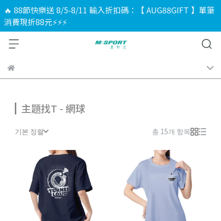
🔥 88節快樂送 8/5-8/11 輸入折扣碼：【 AUG88GIFT 】單筆
消費現折88元⚡⚡⚡
主題找T - 網球
기본 정렬
총 15개 항목