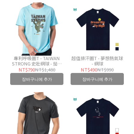
專利呼吸圖T - TAIWAN
超值排汗圖T - 夢想熱氣球
STRONG 史壯網球 - 茄芷
- 網球
袋是要撿球嗎 (背印客製)
NT$790
NT$1,480
NT$490
NT$990
장바구니에 추가
장바구니에 추가