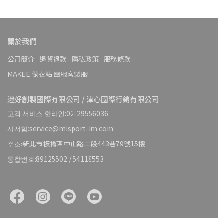
關於我們
公司簡介
退貨退款
隱私政策
服務條款
MAKEE 做衣站 團服客製服
迷好創製國際有限公司 / 津心國際行銷有限公司
고객 서비스 핫라인:02-29556036
사서함:service@misport-im.com
주소:新北市板橋區中山路二段443巷79號15樓
통합번호:89125502 / 54118553