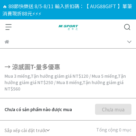
🔥 88節快樂送 8/5-8/11 輸入折扣碼：【 AUG88GIFT 】單筆
消費現折88元⚡⚡⚡
→ 涼感圖T-量多優惠
Mua 3 miếng,
Tận hưởng giảm giá
NT$120
/
Mua 5 miếng,
Tận
hưởng giảm giá
NT$250
/
Mua 8 miếng,
Tận hưởng giảm giá
NT$560
Chưa mua
Chưa có sản phẩm nào được mua
Tổng cộng 0 mục
Sắp xếp cài đặt trước