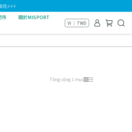
8元⚡⚡⚡
門市
關於MISPORT
VI ｜ TWD
Tổng cộng 1 mục