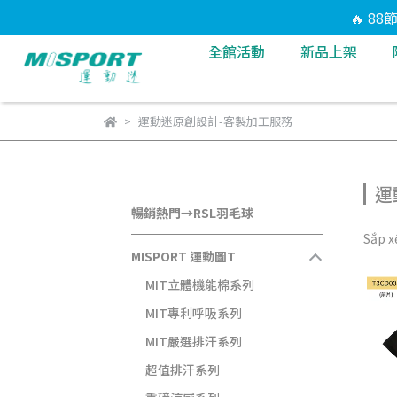
🔥 8
全館活動
新品上架
運動迷原創設計-客製加工服務
運
暢銷熱門→RSL羽毛球
Sắp x
MISPORT 運動圖T
MIT立體機能棉系列
MIT專利呼吸系列
MIT嚴選排汗系列
超值排汗系列