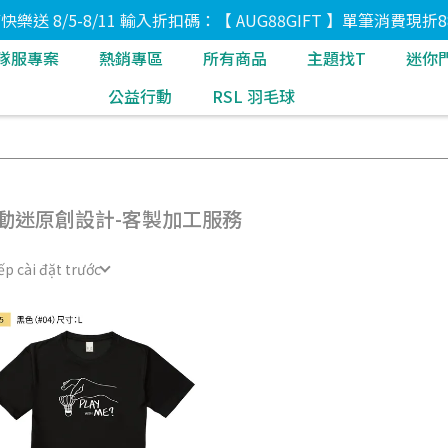
8節快樂送 8/5-8/11 輸入折扣碼：【 AUG88GIFT 】單筆消費現折8
隊服專案
熱銷專區
所有商品
主題找T
迷你
公益行動
RSL 羽毛球
動迷原創設計-客製加工服務
ếp cài đặt trước