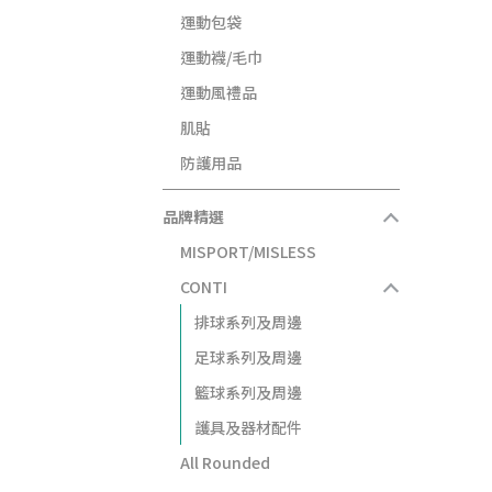
運動包袋
運動襪/毛巾
運動風禮品
肌貼
防護用品
品牌精選
MISPORT/MISLESS
CONTI
排球系列及周邊
足球系列及周邊
籃球系列及周邊
護具及器材配件
All Rounded