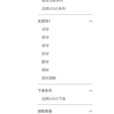
重磅涼感系列
品牌LOGO系列
主題找T
羽球
排球
桌球
足球
籃球
網球
其他運動
下身系列
品牌LOGO下身
運動周邊