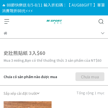
🔥 88節快樂送 8/5-8/11 輸入折扣碼：【 AUG88GIFT 】單筆
消費現折88元⚡⚡⚡
史壯熊貼紙 3入$60
Mua 3 miếng,
Bạn có thể thưởng thức 3 sản phẩm của
NT$60
Chưa mua
Chưa có sản phẩm nào được mua
Tổng cộng 1 mục
Sắp xếp cài đặt trước