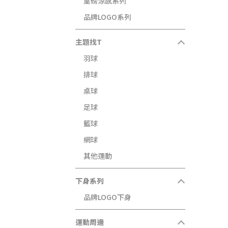
重磅涼感系列
品牌LOGO系列
主題找T
羽球
排球
桌球
足球
籃球
網球
其他運動
下身系列
品牌LOGO下身
運動周邊