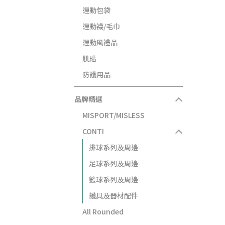
運動包袋
運動襪/毛巾
運動風禮品
肌貼
防護用品
品牌精選
MISPORT/MISLESS
CONTI
排球系列及周邊
足球系列及周邊
籃球系列及周邊
護具及器材配件
All Rounded