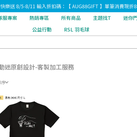
8節快樂送 8/5-8/11 輸入折扣碼：【 AUG88GIFT 】單筆消費現折8
隊服專案
熱銷專區
所有商品
主題找T
迷你
公益行動
RSL 羽毛球
動迷原創設計-客製加工服務
排序