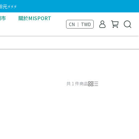
8元⚡⚡⚡
門市
關於MISPORT
CN ｜ TWD
共 1 件商品