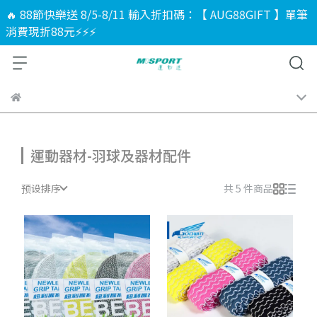
🔥 88節快樂送 8/5-8/11 輸入折扣碼：【 AUG88GIFT 】單筆
消費現折88元⚡⚡⚡
運動器材-羽球及器材配件
预设排序
共 5 件商品