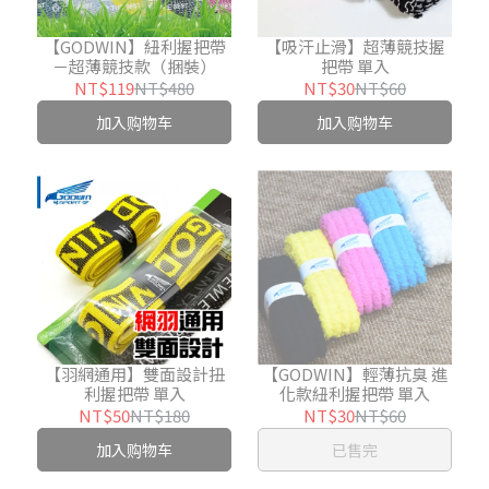
【GODWIN】紐利握把帶
【吸汗止滑】超薄競技握
－超薄競技款（捆裝）
把帶 單入
NT$119
NT$480
NT$30
NT$60
加入购物车
加入购物车
【羽網通用】雙面設計扭
【GODWIN】輕薄抗臭 進
利握把帶 單入
化款紐利握把帶 單入
NT$50
NT$180
NT$30
NT$60
加入购物车
已售完