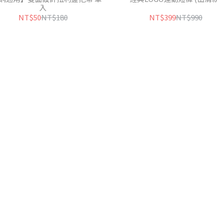
入
NT$50
NT$180
NT$399
NT$990