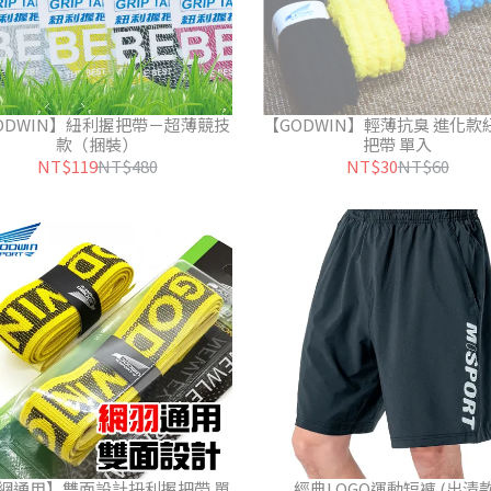
ODWIN】紐利握把帶－超薄競技
【GODWIN】輕薄抗臭 進化款
款（捆裝）
把帶 單入
NT$119
NT$480
NT$30
NT$60
網通用】雙面設計扭利握把帶 單
經典LOGO運動短褲 (出清款