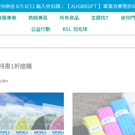
8節快樂送 8/5-8/11 輸入折扣碼：【 AUG88GIFT 】單筆消費現折8
隊服專案
熱銷專區
所有商品
主題找T
迷你
公益行動
RSL 羽毛球
特惠1折搶購
排序