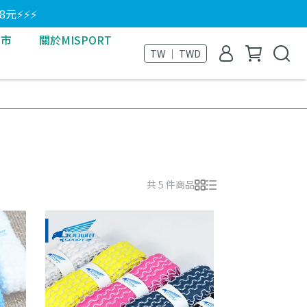
8元⚡⚡⚡
門市
關於MISPORT
TW ｜ TWD
共 5 件商品