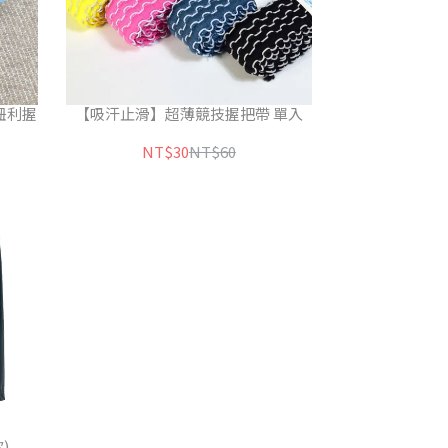
紐利握
【吸汗止滑】超薄競技握把帶 單入
NT$30
NT$60
)