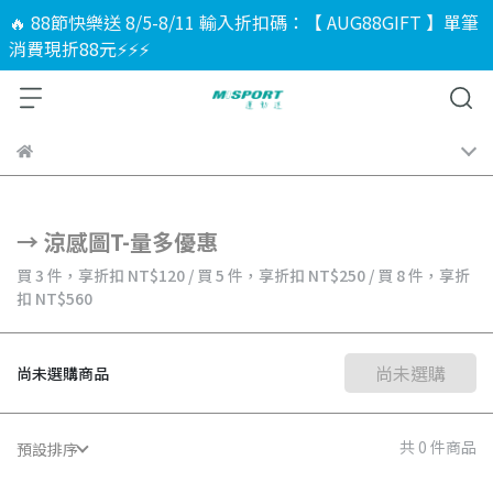
🔥 88節快樂送 8/5-8/11 輸入折扣碼：【 AUG88GIFT 】單筆
消費現折88元⚡⚡⚡
→ 涼感圖T-量多優惠
買 3 件，
享折扣
NT$120
/
買 5 件，
享折扣
NT$250
/
買 8 件，
享折
扣
NT$560
尚未選購
尚未選購商品
共 0 件商品
預設排序