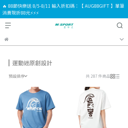
🔥 88節快樂送 8/5-8/11 輸入折扣碼：【 AUG88GIFT 】單筆
消費現折88元⚡⚡⚡
運動迷原創設計
預設排序
共 287 件商品