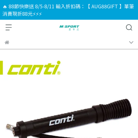
🔥 88節快樂送 8/5-8/11 輸入折扣碼：【 AUG88GIFT 】單筆
消費現折88元⚡⚡⚡