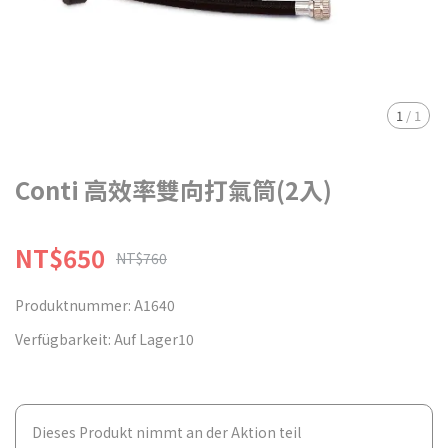
1
/
1
Conti 高效率雙向打氣筒(2入)
NT$650
NT$760
Produktnummer:
A1640
Verfügbarkeit:
Auf Lager10
Dieses Produkt nimmt an der Aktion teil