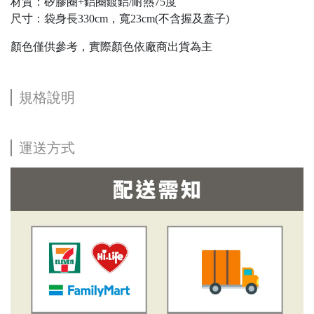
材質：矽膠圈+鋁圈鍍鋁/耐熱75度
尺寸：袋身長330cm，寬23cm(不含握及蓋子)
顏色僅供參考，實際顏色依廠商出貨為主
規格說明
運送方式