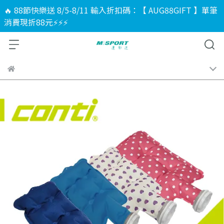
🔥 88節快樂送 8/5-8/11 輸入折扣碼：【 AUG88GIFT 】單筆
消費現折88元⚡⚡⚡