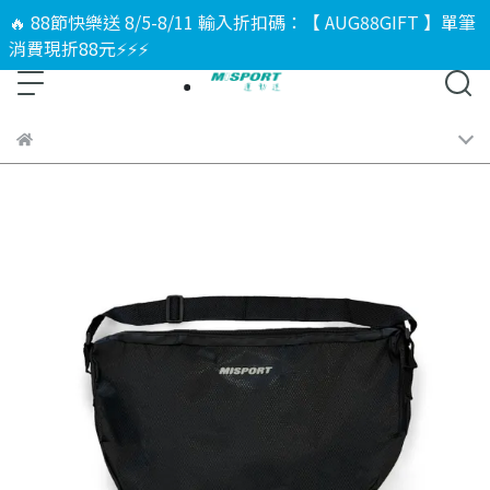
🔥 88節快樂送 8/5-8/11 輸入折扣碼：【 AUG88GIFT 】單筆
消費現折88元⚡⚡⚡