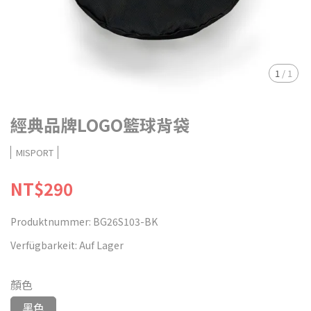
1
/
1
經典品牌LOGO籃球背袋
MISPORT
NT$290
Produktnummer:
BG26S103-BK
Verfügbarkeit:
Auf Lager
顏色
黑色