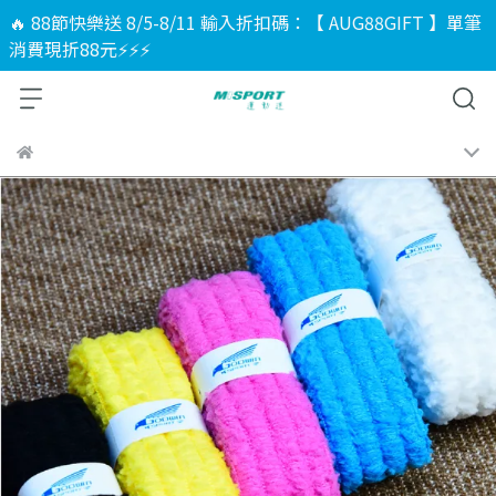
🔥 88節快樂送 8/5-8/11 輸入折扣碼：【 AUG88GIFT 】單筆
消費現折88元⚡⚡⚡