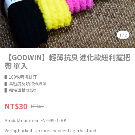
1
/
2
【GODWIN】輕薄抗臭 進化款紐利握把
帶 單入
▌100%吸濕排汗
▌高密度反項特殊織法
▌獨特溝槽式設計
NT$30
NT$60
Produktnummer:
EV-999-1-BK
Verfügbarkeit:
Unzureichender Lagerbestand