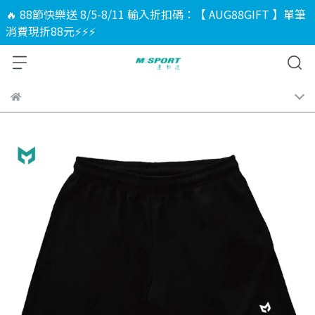
🔥 88節快樂送 8/5-8/11 輸入折扣碼：【 AUG88GIFT 】單筆
消費現折88元⚡⚡⚡