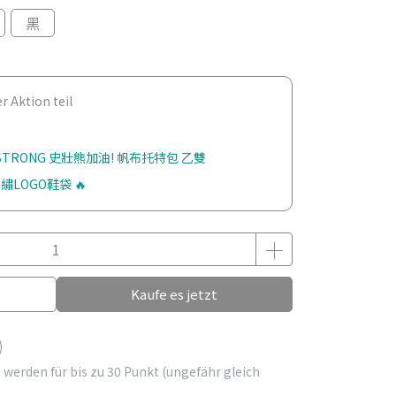
黑
 Aktion teil
 STRONG 史壯熊加油! 帆布托特包 乙雙
繡LOGO鞋袋 🔥
Kaufe es jetzt
 werden für bis zu
30
Punkt (ungefähr gleich