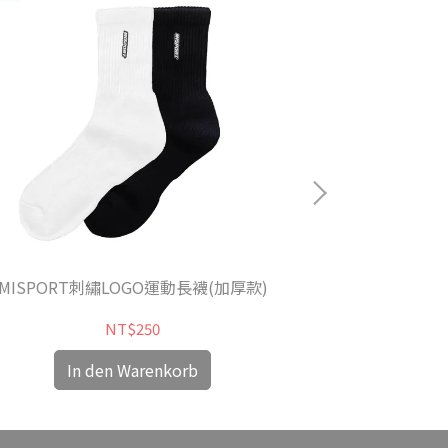
MISPORT刺繡LOGO運動長襪(加厚款)
MISP
NT$250
In den Warenkorb
In