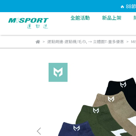
🔥 8
全館活動
新品上架
運動周邊-運動襪/毛巾
,
→ 立體圖T-量多優惠
M