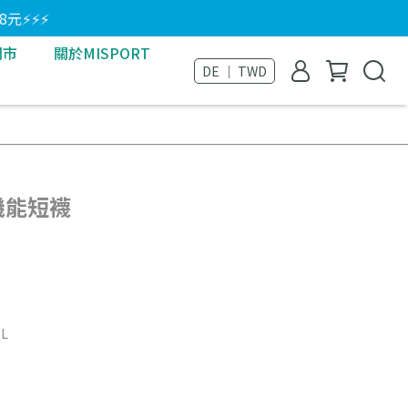
8元⚡⚡⚡
門市
關於MISPORT
DE ｜ TWD
迷機能短襪
BL