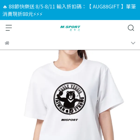
🔥 88節快樂送 8/5-8/11 輸入折扣碼：【 AUG88GIFT 】單筆
消費現折88元⚡⚡⚡