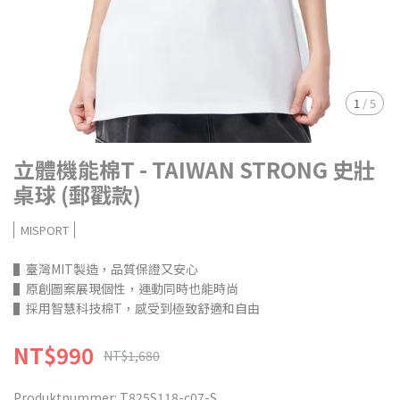
1
/
5
立體機能棉T - TAIWAN STRONG 史壯
桌球 (郵戳款)
MISPORT
▌臺灣MIT製造，品質保證又安心
▌原創圖案展現個性，運動同時也能時尚
▌採用智慧科技棉T，感受到極致舒適和自由
NT$990
NT$1,680
Produktnummer:
T825S118-c07-S