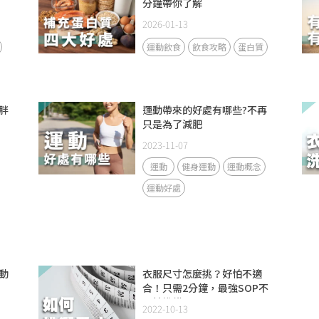
分鐘帶你了解
2026-01-13
運動飲食
飲食攻略
蛋白質
胖
運動帶來的好處有哪些?不再
只是為了減肥
2023-11-07
運動
健身運動
運動概念
運動好處
動
衣服尺寸怎麼挑？好怕不適
合！只需2分鐘，最強SOP不
再怕挑錯！
2022-10-13