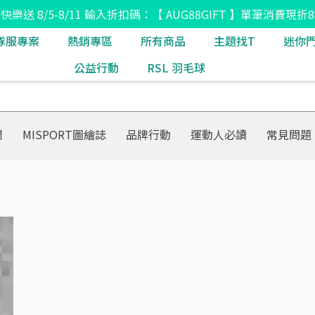
8節快樂送 8/5-8/11 輸入折扣碼：【 AUG88GIFT 】單筆消費現折8
隊服專案
熱銷專區
所有商品
主題找T
迷你
公益行動
RSL 羽毛球
欄
MISPORT圖繪誌
品牌行動
運動人必讀
常見問題