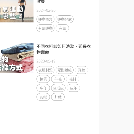
健康
2024-02-20
運動概念
運動好處
有氧運動
有氧
不同衣料該如何洗滌，延長衣
物壽命
2023-05-19
衣服材質
聚酯纖維
滌綸
棉質
羊毛
毛料
牛仔
合成皮
皮革
羽絨
針織