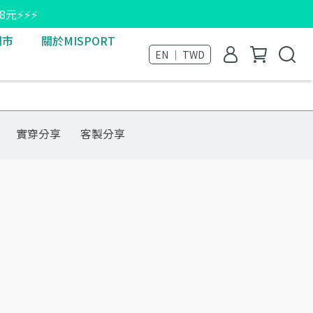
8元⚡⚡⚡
門市
關於MISPORT
EN ｜ TWD
實穿分享
客製分享