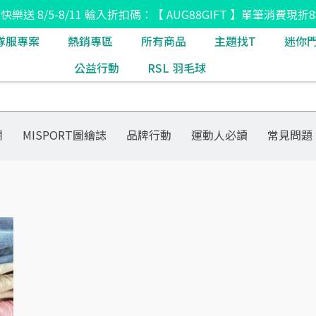
8節快樂送 8/5-8/11 輸入折扣碼：【 AUG88GIFT 】單筆消費現折8
隊服專案
熱銷專區
所有商品
主題找T
迷你
公益行動
RSL 羽毛球
欄
MISPORT圖繪誌
品牌行動
運動人必讀
常見問題