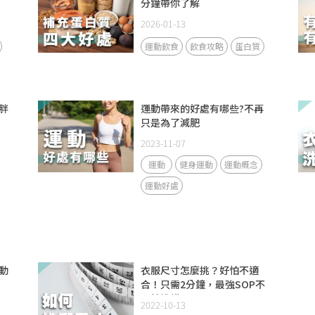
分鐘帶你了解
2026-01-13
運動飲食
飲食攻略
蛋白質
胖
運動帶來的好處有哪些?不再
只是為了減肥
2023-11-07
運動
健身運動
運動概念
運動好處
動
衣服尺寸怎麼挑？好怕不適
合！只需2分鐘，最強SOP不
再怕挑錯！
2022-10-13