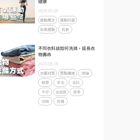
健康
2024-02-20
運動概念
運動好處
有氧運動
有氧
不同衣料該如何洗滌，延長衣
物壽命
2023-05-19
衣服材質
聚酯纖維
滌綸
棉質
羊毛
毛料
牛仔
合成皮
皮革
羽絨
針織