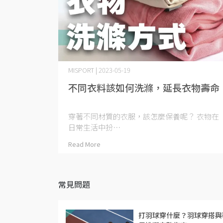
MISPORT | 2023-05-19
不同衣料該如何洗滌，延長衣物壽命
穿著不同材質的衣服，該怎麼保養呢？ 衣物在
日常生活中扮⋯
Read More
常見問題
打羽球穿什麼？羽球穿搭與