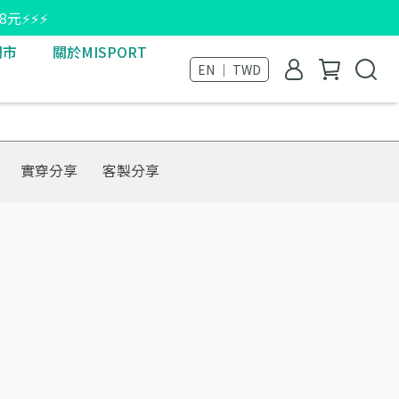
8元⚡⚡⚡
門市
關於MISPORT
EN ｜ TWD
實穿分享
客製分享