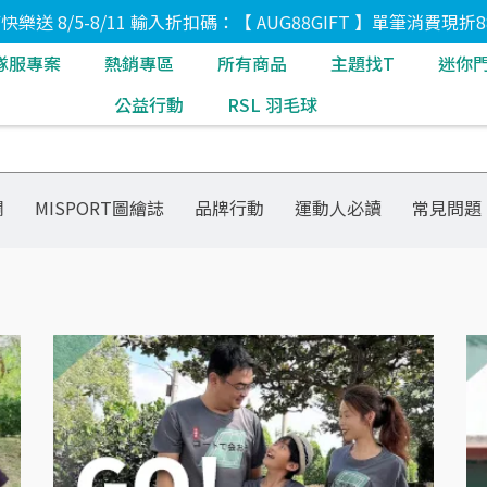
8節快樂送 8/5-8/11 輸入折扣碼：【 AUG88GIFT 】單筆消費現折8
隊服專案
熱銷專區
所有商品
主題找T
迷你
公益行動
RSL 羽毛球
欄
MISPORT圖繪誌
品牌行動
運動人必讀
常見問題