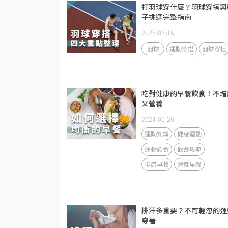
打羽球穿什麼？羽球穿搭與
子挑選完整指南
2026-03-16
羽球
運動穿搭
羽球穿搭
吃對健康的早餐飲食！不增
又營養
2024-01-26
運動知識
健身運動
運動飲食
飲食攻略
健康早餐
營養早餐
排汗多重要？不可輕忽的運
穿著