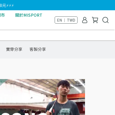
8元⚡⚡⚡
門市
關於MISPORT
EN ｜ TWD
實穿分享
客製分享