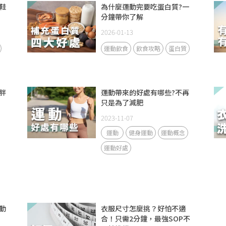
鞋
為什麼運動完要吃蛋白質?一
分鐘帶你了解
2026-01-13
運動飲食
飲食攻略
蛋白質
胖
運動帶來的好處有哪些?不再
只是為了減肥
2023-11-07
運動
健身運動
運動概念
運動好處
動
衣服尺寸怎麼挑？好怕不適
合！只需2分鐘，最強SOP不