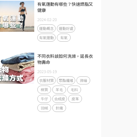
有氧運動有哪些？快速燃脂又
健康
2024-02-20
運動概念
運動好處
有氧運動
有氧
不同衣料該如何洗滌，延長衣
物壽命
2023-05-19
衣服材質
聚酯纖維
滌綸
棉質
羊毛
毛料
牛仔
合成皮
皮革
羽絨
針織