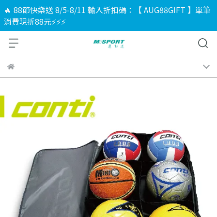
🔥 88節快樂送 8/5-8/11 輸入折扣碼：【 AUG88GIFT 】單筆
消費現折88元⚡⚡⚡