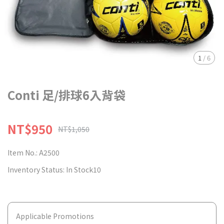
1
/
6
Conti 足/排球6入背袋
NT$950
NT$1,050
Item No.:
A2500
Inventory Status:
In Stock10
Applicable Promotions