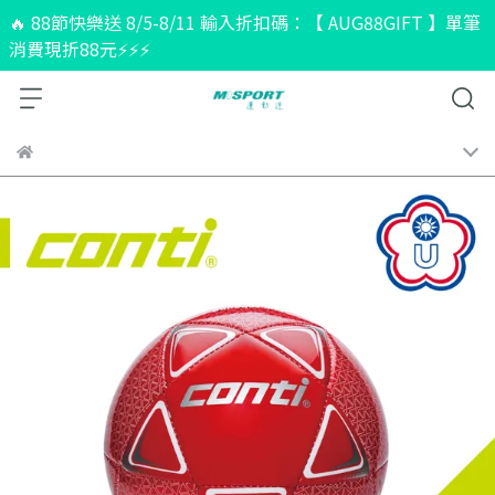
🔥 88節快樂送 8/5-8/11 輸入折扣碼：【 AUG88GIFT 】單筆
消費現折88元⚡⚡⚡