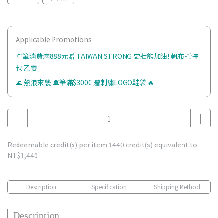
Applicable Promotions
單筆消費滿888元贈 TAIWAN STRONG 史壯熊加油! 帆布托特
包 乙雙
🌊 熱浪來襲 單筆滿$3000 贈刺繡LOGO鞋袋 🔥
Redeemable credit(s) per item
1440
credit(s) equivalent to
NT$1,440
Description
Specification
Shipping Method
Description