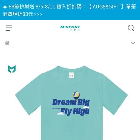
🔥 88節快樂送 8/5-8/11 輸入折扣碼：【 AUG88GIFT 】單筆
消費現折88元⚡⚡⚡