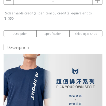
Redeemable credit(s) per item
50
credit(s) equivalent to
NT$50
Description
Specification
Shipping Method
Description