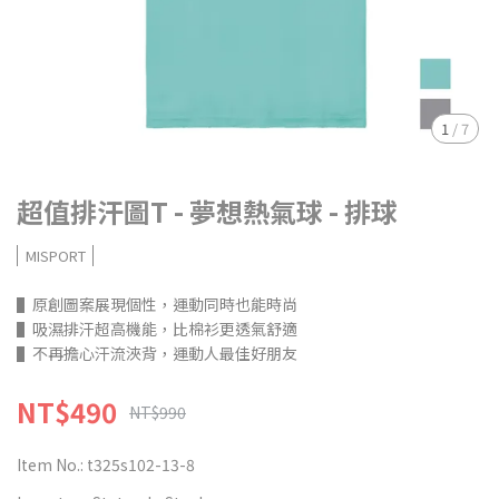
1
/
7
超值排汗圖T - 夢想熱氣球 - 排球
MISPORT
▌原創圖案展現個性，運動同時也能時尚
▌吸濕排汗超高機能，比棉衫更透氣舒適
▌不再擔心汗流浹背，運動人最佳好朋友
NT$490
NT$990
Item No.:
t325s102-13-8