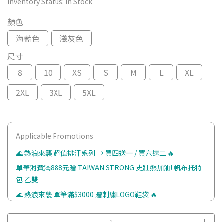
Inventory Status:
In Stock
顏色
海藍色
淺灰色
尺寸
8
10
XS
S
M
L
XL
2XL
3XL
5XL
Applicable Promotions
🌊 熱浪來襲 超值排汗系列 → 買四送一 / 買六送二 🔥
單筆消費滿888元贈 TAIWAN STRONG 史壯熊加油! 帆布托特
包 乙雙
🌊 熱浪來襲 單筆滿$3000 贈刺繡LOGO鞋袋 🔥