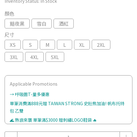
Inventory Status:
In Stock
顏色
黯夜黑
雪白
酒紅
尺寸
XS
S
M
L
XL
2XL
3XL
4XL
5XL
Applicable Promotions
→ 呼吸圖T-量多優惠
單筆消費滿888元贈 TAIWAN STRONG 史壯熊加油! 帆布托特
包 乙雙
🌊 熱浪來襲 單筆滿$3000 贈刺繡LOGO鞋袋 🔥