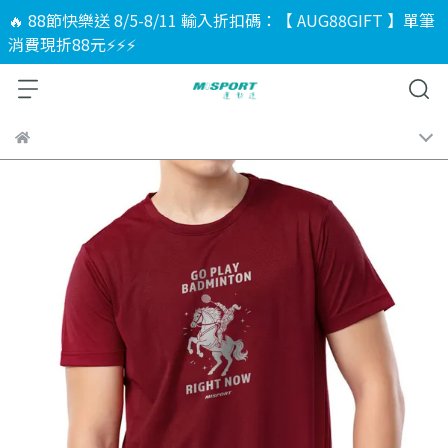
🔥 88節快樂送 8/5-8/11 輸入折扣碼：【 AUG88GIFT 】單筆
消費現折88元⚡⚡⚡