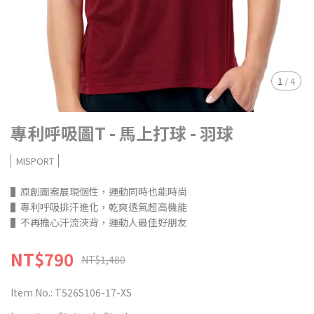
1
/
4
專利呼吸圖T - 馬上打球 - 羽球
MISPORT
▌原創圖案展現個性，運動同時也能時尚
▌專利呼吸排汗進化，乾爽透氣超高機能
▌不再擔心汗流浹背，運動人最佳好朋友
NT$790
NT$1,480
Item No.:
T526S106-17-XS