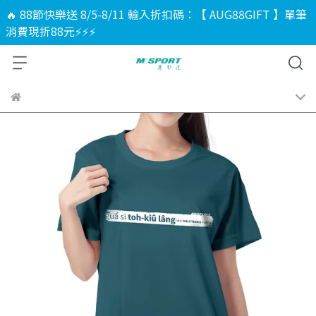
🔥 88節快樂送 8/5-8/11 輸入折扣碼：【 AUG88GIFT 】單筆
消費現折88元⚡⚡⚡