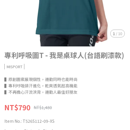
1
/
10
專利呼吸圖T - 我是桌球人(台語刷漆款)
MISPORT
▌原創圖案展現個性，運動同時也能時尚
▌專利呼吸排汗進化，乾爽透氣超高機能
▌不再擔心汗流浹背，運動人最佳好朋友
NT$790
NT$1,480
Item No.:
T526S112-09-XS