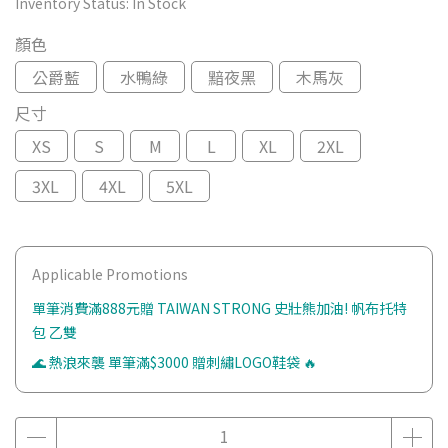
Inventory Status:
In Stock
顏色
公爵藍
水鴨綠
黯夜黑
木馬灰
尺寸
XS
S
M
L
XL
2XL
3XL
4XL
5XL
Applicable Promotions
單筆消費滿888元贈 TAIWAN STRONG 史壯熊加油! 帆布托特
包 乙雙
🌊 熱浪來襲 單筆滿$3000 贈刺繡LOGO鞋袋 🔥