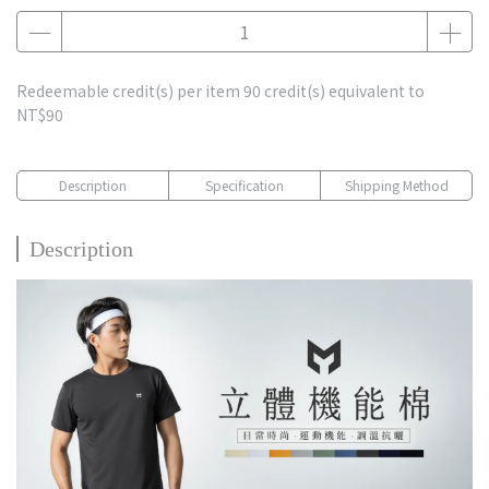
Redeemable credit(s) per item
90
credit(s) equivalent to
NT$90
Description
Specification
Shipping Method
Description