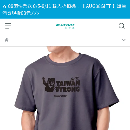
🔥 88節快樂送 8/5-8/11 輸入折扣碼：【 AUG88GIFT 】單筆
消費現折88元⚡⚡⚡