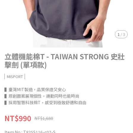
1
/
3
立體機能棉T - TAIWAN STRONG 史壯
擊劍 (單項款)
MISPORT
▌臺灣MIT製造，品質保證又安心
▌原創圖案展現個性，運動同時也能時尚
▌採用智慧科技棉T，感受到極致舒適和自由
NT$990
NT$1,680
Item No.:
T825S116-c07-S