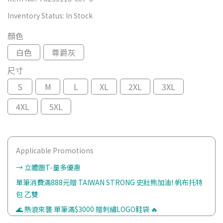
Inventory Status:
In Stock
顏色
白色
尊爵灰
尺寸
S
M
L
XL
2XL
3XL
4XL
5XL
Applicable Promotions
→ 立體圖T-量多優惠
單筆消費滿888元贈 TAIWAN STRONG 史壯熊加油! 帆布托特
包 乙雙
🌊 熱浪來襲 單筆滿$3000 贈刺繡LOGO鞋袋 🔥