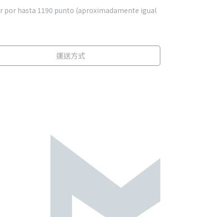
r por hasta
1190
punto (aproximadamente igual
運送方式