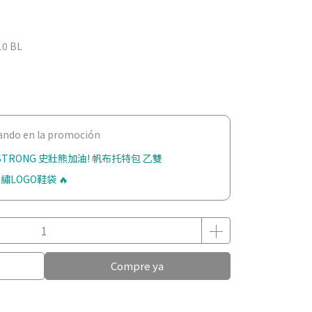
10 BL
pando en la promoción
 STRONG 史壯熊加油! 帆布托特包 乙雙
繡LOGO鞋袋 🔥
Compre ya