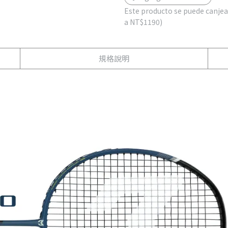
Este producto se puede canjea
a
NT$1190
)
規格說明