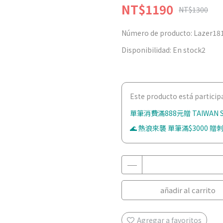
NT$1190
NT$1300
Número de producto:
Lazer18
Disponibilidad:
En stock2
Este producto está partici
單筆消費滿888元贈 TAIWAN
🌊 熱浪來襲 單筆滿$3000 贈刺
añadir al carrito
Agregar a favoritos