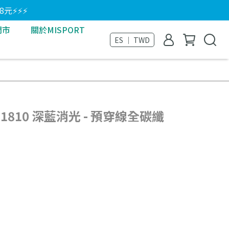
8元⚡⚡⚡
門市
關於MISPORT
ES ｜ TWD
 X 1810 深藍消光 - 預穿線全碳纖