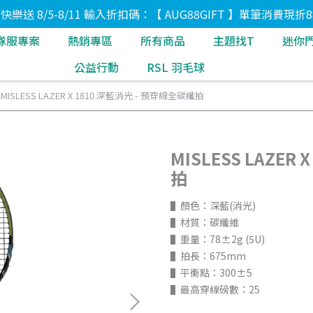
8節快樂送 8/5-8/11 輸入折扣碼：【 AUG88GIFT 】單筆消費現折8
隊服專案
熱銷專區
所有商品
主題找T
迷你
公益行動
RSL 羽毛球
MISLESS LAZER X 1810 深藍消光 - 預穿線全碳纖拍
MISLESS LAZER
拍
▌顏色：深藍(消光)
▌材質：碳纖維
▌重量：78±2g (5U)
▌拍長：675mm
▌平衡點：300±5
▌最高穿線磅數：25