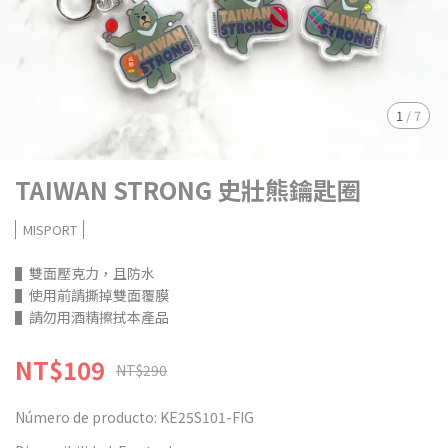
1
/
7
TAIWAN STRONG 史壯熊鑰匙圈
MISPORT
▌雙面壓克力，且防水
▌使用前請撕掉雙面覆膜
▌請勿用酒精擦拭本產品
NT$109
NT$290
Número de producto:
KE25S101-FIG