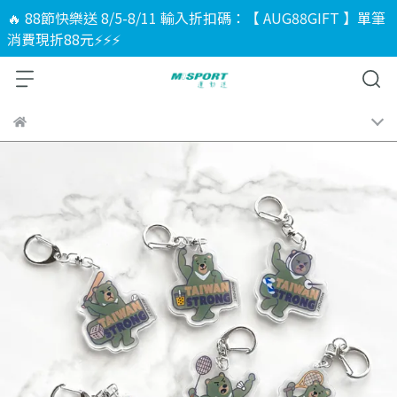
🔥 88節快樂送 8/5-8/11 輸入折扣碼：【 AUG88GIFT 】單筆
消費現折88元⚡⚡⚡