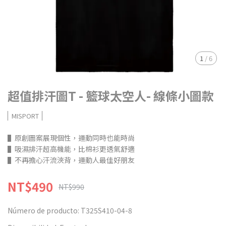
1
/
6
超值排汗圖T - 籃球太空人- 線條小圖款
MISPORT
▌原創圖案展現個性，運動同時也能時尚
▌吸濕排汗超高機能，比棉衫更透氣舒適
▌不再擔心汗流浹背，運動人最佳好朋友
NT$490
NT$990
Número de producto:
T325S410-04-8