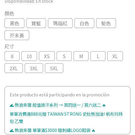
Disponibilidad:
En stock
顏色
黑色
寶藍
瑪瑙紅
白色
駝色
芥末黃
尺寸
8
10
XS
S
M
L
XL
2XL
3XL
5XL
Este producto está participando en la promoción
🌊 熱浪來襲 超值排汗系列 → 買四送一 / 買六送二 🔥
單筆消費滿888元贈 TAIWAN STRONG 史壯熊加油! 帆布托特
包 乙雙
🌊 熱浪來襲 單筆滿$3000 贈刺繡LOGO鞋袋 🔥