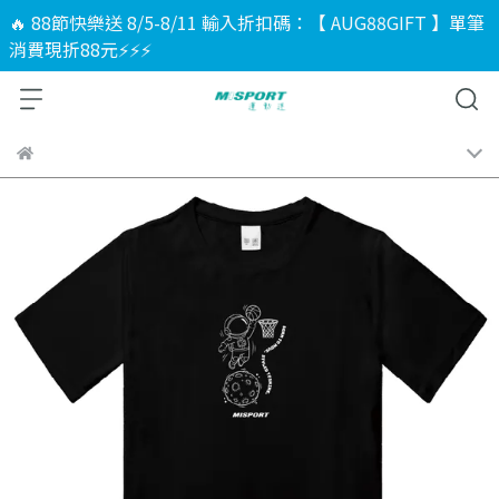
🔥 88節快樂送 8/5-8/11 輸入折扣碼：【 AUG88GIFT 】單筆
消費現折88元⚡⚡⚡