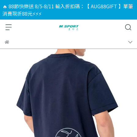
🔥 88節快樂送 8/5-8/11 輸入折扣碼：【 AUG88GIFT 】單筆
消費現折88元⚡⚡⚡