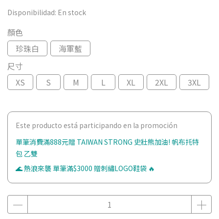
Disponibilidad:
En stock
顏色
珍珠白
海軍藍
尺寸
XS
S
M
L
XL
2XL
3XL
Este producto está participando en la promoción
單筆消費滿888元贈 TAIWAN STRONG 史壯熊加油! 帆布托特
包 乙雙
🌊 熱浪來襲 單筆滿$3000 贈刺繡LOGO鞋袋 🔥