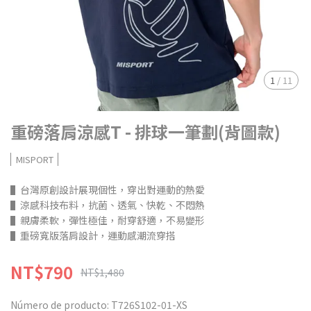
1
/
11
重磅落肩涼感T - 排球一筆劃(背圖款)
MISPORT
▌台灣原創設計展現個性，穿出對運動的熱愛
▌涼感科技布料，抗菌、透氣、快乾、不悶熱
▌親膚柔軟，彈性極佳，耐穿舒適，不易變形
▌重磅寬版落肩設計，運動感潮流穿搭
NT$790
NT$1,480
Número de producto:
T726S102-01-XS