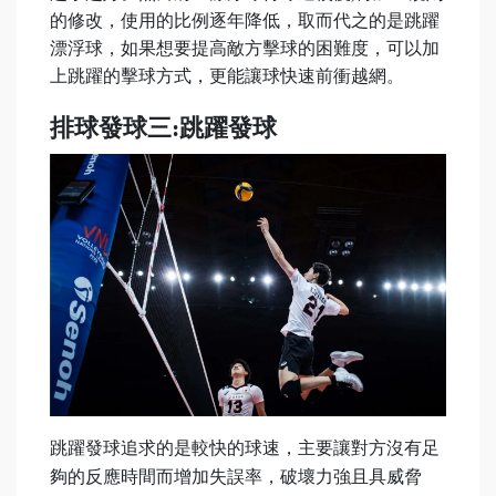
的修改，使用的比例逐年降低，取而代之的是跳躍
漂浮球，如果想要提高敵方擊球的困難度，可以加
上跳躍的擊球方式，更能讓球快速前衝越網。
排球發球三
跳躍發球
:
跳躍發球追求的是較快的球速，主要讓對方沒有足
夠的反應時間而增加失誤率，破壞力強且具威脅