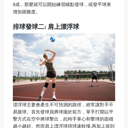
成，那麼就可以開始練習瞄點發球，或發平球來
8
增加困難度。
排球發球二
肩上漂浮球
:
漂浮球主要會產生不可預測的路徑，經常讓對手不
易接球。首先發球員將球拋於前方，單手打開以平
擊方式在空中將球擊出，此時手掌心和擊球的面積
越小越好。然而肩上漂浮球得球速較慢,再加上規則