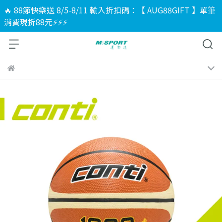
🔥 88節快樂送 8/5-8/11 輸入折扣碼：【 AUG88GIFT 】單筆
消費現折88元⚡⚡⚡