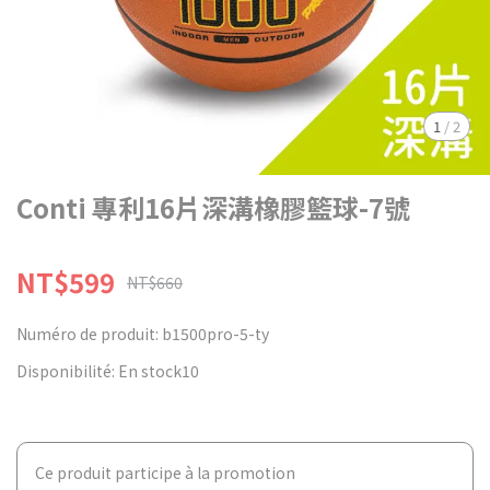
1
/
2
Conti 專利16片深溝橡膠籃球-7號
NT$599
NT$660
Numéro de produit:
b1500pro-5-ty
Disponibilité:
En stock10
Ce produit participe à la promotion