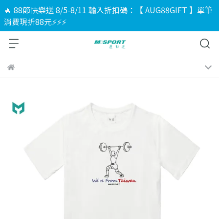
🔥 88節快樂送 8/5-8/11 輸入折扣碼：【 AUG88GIFT 】單筆
消費現折88元⚡⚡⚡