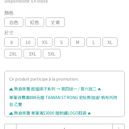
Disponibilité:
En stock
顏色
白色
紅色
丈青
尺寸
8
10
XS
S
M
L
XL
2XL
3XL
5XL
Ce produit participe à la promotion
🌊 熱浪來襲 超值排汗系列 → 買四送一 / 買六送二 🔥
單筆消費滿888元贈 TAIWAN STRONG 史壯熊加油! 帆布托特
包 乙雙
🌊 熱浪來襲 單筆滿$3000 贈刺繡LOGO鞋袋 🔥