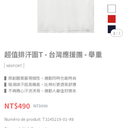
1
/
3
超值排汗圖T - 台灣應援團 - 舉重
MISPORT
▌原創圖案展現個性，運動同時也能時尚
▌吸濕排汗超高機能，比棉衫更透氣舒適
▌不再擔心汗流浹背，運動人最佳好朋友
NT$490
NT$990
Numéro de produit:
T324S219-01-#8