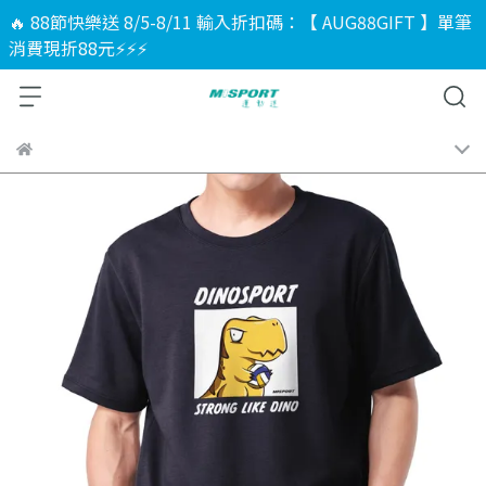
🔥 88節快樂送 8/5-8/11 輸入折扣碼：【 AUG88GIFT 】單筆
消費現折88元⚡⚡⚡