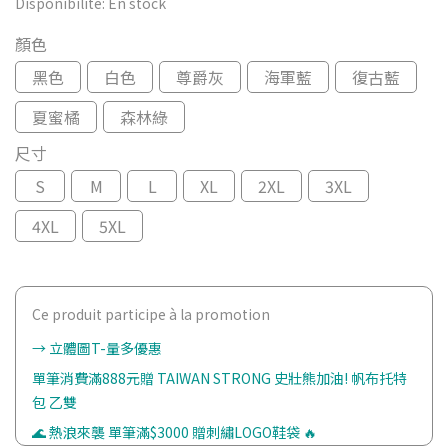
Disponibilité:
En stock
顏色
黑色
白色
尊爵灰
海軍藍
復古藍
夏蜜橘
森林綠
尺寸
S
M
L
XL
2XL
3XL
4XL
5XL
Ce produit participe à la promotion
→ 立體圖T-量多優惠
單筆消費滿888元贈 TAIWAN STRONG 史壯熊加油! 帆布托特
包 乙雙
🌊 熱浪來襲 單筆滿$3000 贈刺繡LOGO鞋袋 🔥