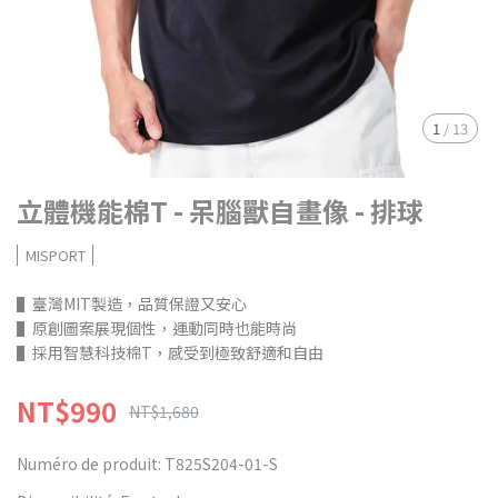
1
/
13
立體機能棉T - 呆腦獸自畫像 - 排球
MISPORT
▌臺灣MIT製造，品質保證又安心
▌原創圖案展現個性，運動同時也能時尚
▌採用智慧科技棉T，感受到極致舒適和自由
NT$990
NT$1,680
Numéro de produit:
T825S204-01-S