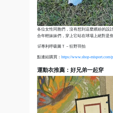
各位女性同胞們，沒有想到這麼繽紛的設
合年輕妹妹們，穿上它站在球場上絕對是
🛒專利呼吸圖Ｔ－狂野羽拍
點連結購買：
https://www.shop-misport.com/p
運動衣推薦：好兄弟一起穿