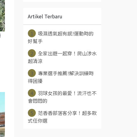
Artikel Terbaru
1
吸濕透氣超有感!運動時的
適
好幫手
！
2
全家出遊一起穿！爬山涉水
超清涼
3
專業選手推薦!解決訓練時
得困擾
4
羽球女孩的最愛！流汗也不
會悶悶的
5
范香香部落客分享！超多款
式任你選