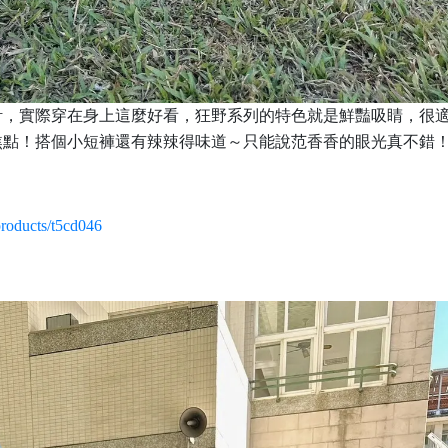
計，實際穿在身上這麼好看，狂野系列的特色就是鮮豔吸睛，很
焦點！搭個小短褲還有辣辣得味道～只能說范香香的眼光真不錯
roducts/t5cd046