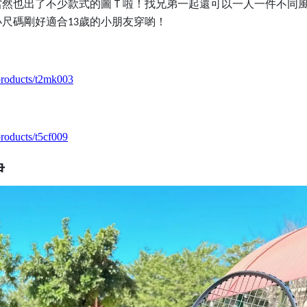
當然也出了不少款式的圖Ｔ啦！找兄弟一起還可以一人一件不同
小尺碼剛好適合
歲的小朋友穿喲！
13
products/t2mk003
roducts/t5cf009
伊