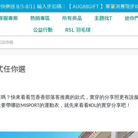
8節快樂送 8/5-8/11 輸入折扣碼：【 AUG88GIFT 】單筆消費現折8
隊服專案
熱銷專區
所有商品
主題找T
迷你
公益行動
RSL 羽毛球
式任你選
式任你選
來嗎？快來看看范香香部落客推薦的款式，實穿的分享照更有說
豫要帶哪款
的運動衣，就先來看看
的實穿分享吧！
MISPORT
KOL