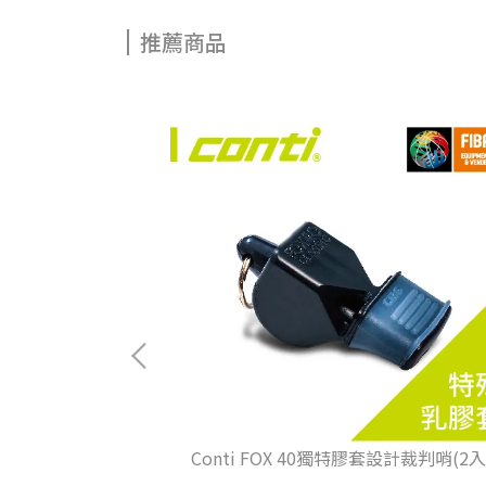
推薦商品
示充氣槍
Conti FOX 40獨特膠套設計裁判哨(2入