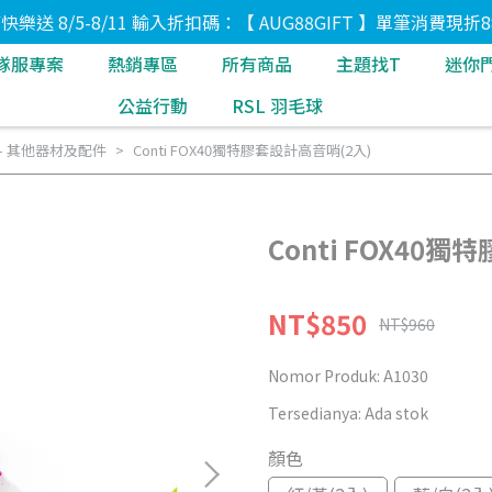
8節快樂送 8/5-8/11 輸入折扣碼：【 AUG88GIFT 】單筆消費現折8
隊服專案
熱銷專區
所有商品
主題找T
迷你
公益行動
RSL 羽毛球
- 其他器材及配件
Conti FOX40獨特膠套設計高音哨(2入)
Conti FOX40
NT$850
NT$960
Nomor Produk:
A1030
Tersedianya:
Ada stok
顏色