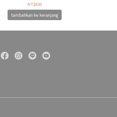
NT$630
tamba
tambahkan ke keranjang