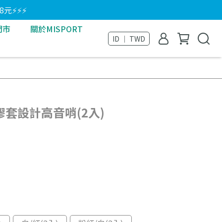
8元⚡⚡⚡
門市
關於MISPORT
ID ｜ TWD
獨特膠套設計高音哨(2入)