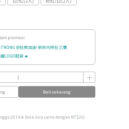
)
白/紅(2入)
粉紅/白(2入)
dalam promosi
 STRONG 史壯熊加油! 帆布托特包 乙雙
繡LOGO鞋袋 🔥
ang
Beli sekarang
hingga
20
titik (kira-kira sama dengan
NT$20
)