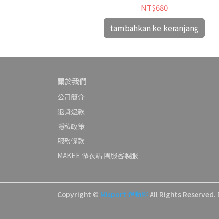
NT$680
anjang
tambahkan ke keranjang
關於我們
公司簡介
退貨退款
隱私政策
服務條款
MAKEE 做衣站 團服客製服
Copyright ©
Misport 運動迷
All Rights Reserved.