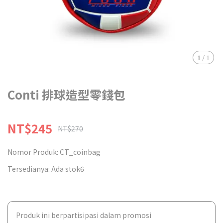
1
/
1
Conti 排球造型零錢包
NT$245
NT$270
Nomor Produk:
CT_coinbag
Tersedianya:
Ada stok6
Produk ini berpartisipasi dalam promosi