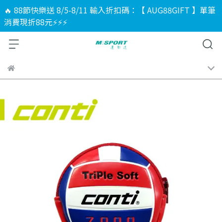
🔥 88節快樂送 8/5-8/11 輸入折扣碼：【 AUG88GIFT 】單筆
消費現折88元⚡⚡⚡