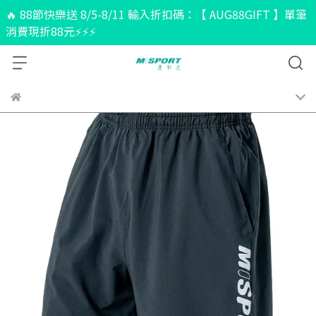
🔥 88節快樂送 8/5-8/11 輸入折扣碼：【 AUG88GIFT 】單筆
消費現折88元⚡⚡⚡