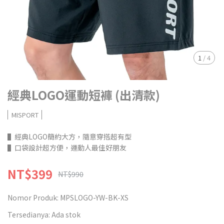
1
/
4
經典LOGO運動短褲 (出清款)
MISPORT
▌經典LOGO簡約大方，隨意穿搭超有型
▌口袋設計超方便，運動人最佳好朋友
NT$399
NT$990
Nomor Produk:
MPSLOGO-YW-BK-XS
Tersedianya:
Ada stok