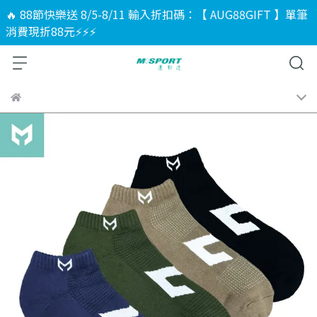
🔥 88節快樂送 8/5-8/11 輸入折扣碼：【 AUG88GIFT 】單筆
消費現折88元⚡⚡⚡