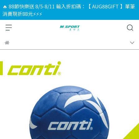
🔥 88節快樂送 8/5-8/11 輸入折扣碼：【 AUG88GIFT 】單筆
消費現折88元⚡⚡⚡