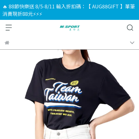
🔥 88節快樂送 8/5-8/11 輸入折扣碼：【 AUG88GIFT 】單筆
消費現折88元⚡⚡⚡