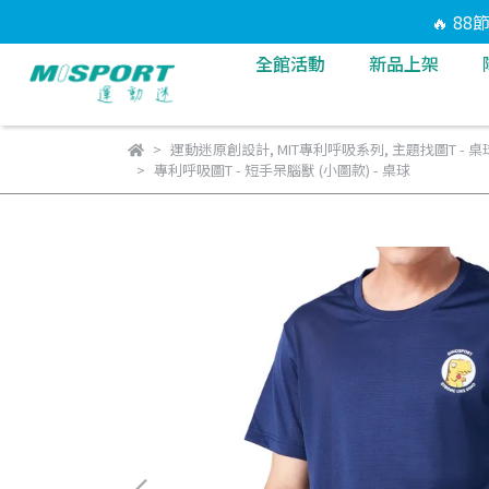
🔥 8
全館活動
新品上架
運動迷原創設計
,
MIT專利呼吸系列
,
主題找圖T - 桌
專利呼吸圖T - 短手呆腦獸 (小圖款) - 桌球