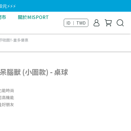
8元⚡⚡⚡
門市
關於MISPORT
ID ｜ TWD
 呼吸圖T-量多優惠
呆腦獸 (小圖款) - 桌球
也能時尚
超高機能
佳好朋友