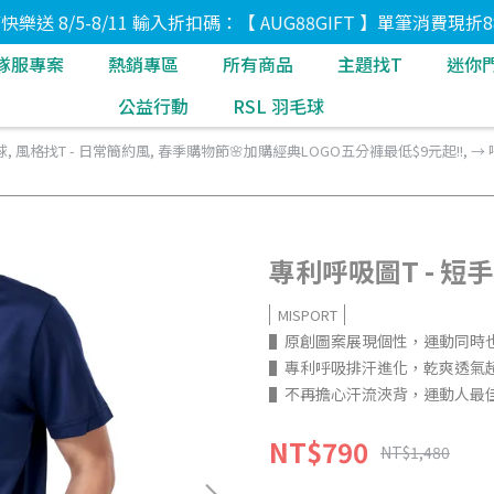
8節快樂送 8/5-8/11 輸入折扣碼：【 AUG88GIFT 】單筆消費現折8
隊服專案
熱銷專區
所有商品
主題找T
迷你
公益行動
RSL 羽毛球
球
,
風格找T - 日常簡約風
,
春季購物節🌸加購經典LOGO五分褲最低$9元起!!
,
→
專利呼吸圖T - 短手
MISPORT
▌原創圖案展現個性，運動同時
▌專利呼吸排汗進化，乾爽透氣
▌不再擔心汗流浹背，運動人最
NT$790
NT$1,480