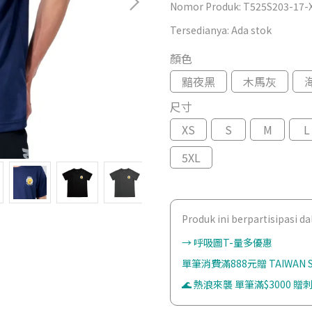
Nomor Produk:
T525S203-17-
Tersedianya:
Ada stok
顏色
黯夜黑
木馬灰
尺寸
XS
S
M
L
5XL
Produk ini berpartisipasi 
→ 呼吸圖T-量多優惠
單筆消費滿888元贈 TAIWAN
🌊 熱浪來襲 單筆滿$3000 贈刺