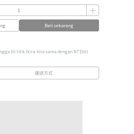
ang
Beli sekarang
hingga
50
titik (kira-kira sama dengan
NT$50
)
運送方式