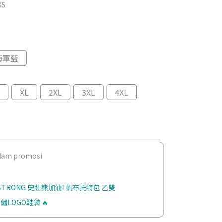
XS
海軍藍
XL
2XL
3XL
4XL
dalam promosi
 STRONG 史壯熊加油! 帆布托特包 乙雙
繡LOGO鞋袋 🔥