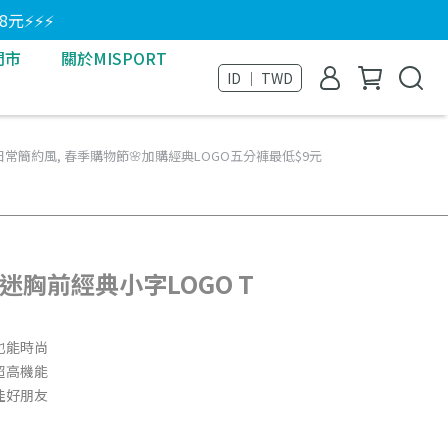
8元⚡⚡⚡
門市
關於MISPORT
ID ｜ TWD
 日常簡約風
,
春季購物節🌸加購經典LOGO五分褲最低$9元
動迷胸前經典小字LOGO T
也能時尚
超高機能
佳好朋友