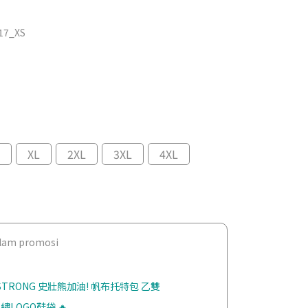
17_XS
XL
2XL
3XL
4XL
dalam promosi
 STRONG 史壯熊加油! 帆布托特包 乙雙
繡LOGO鞋袋 🔥