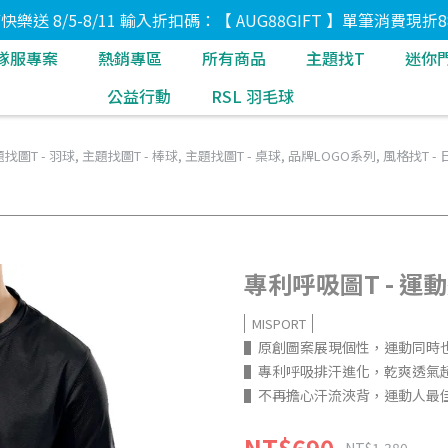
8節快樂送 8/5-8/11 輸入折扣碼：【 AUG88GIFT 】單筆消費現折8
隊服專案
熱銷專區
所有商品
主題找T
迷你
公益行動
RSL 羽毛球
找圖T - 羽球
,
主題找圖T - 棒球
,
主題找圖T - 桌球
,
品牌LOGO系列
,
風格找T -
專利呼吸圖T - 運
MISPORT
▌原創圖案展現個性，運動同時
▌專利呼吸排汗進化，乾爽透氣
▌不再擔心汗流浹背，運動人最
NT$690