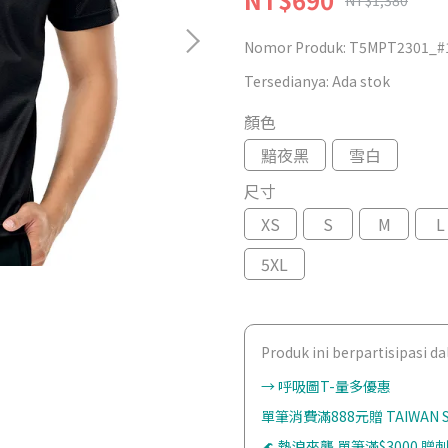
NT$1,380
Nomor Produk:
T5MPT2301_#
Tersedianya:
Ada stok
顏色
黯夜黑
雪白
尺寸
XS
S
M
L
5XL
Produk ini berpartisipasi 
→ 呼吸圖T-量多優惠
單筆消費滿888元贈 TAIWAN
🌊 熱浪來襲 單筆滿$3000 贈刺