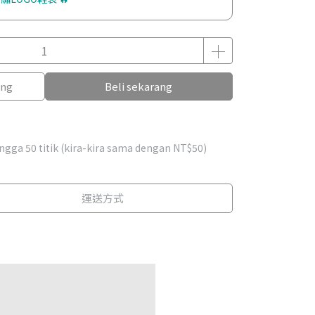
ang
Beli sekarang
hingga
50
titik (kira-kira sama dengan
NT$50
)
運送方式