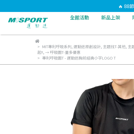
🔥 8
全館活動
新品上架
MIT專利呼吸系列
,
運動迷原創設計
,
主題找T-其他
,
主題
起!!
,
→ 呼吸圖T-量多優惠
專利呼吸圖T - 運動迷胸前經典小字LOGO T